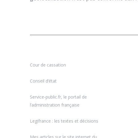
LIENS UTILES
Cour de cassation
> Accéder
Conseil d’état
> Accéder
Service-public.fr, le portail de
l’administration française
> Accéder
Legifrance : les textes et décisions
> Accéder
Mes articles sur le site internet du