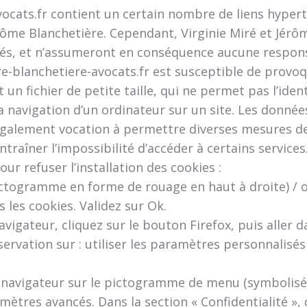
ocats.fr contient un certain nombre de liens hyperte
érôme Blanchetière. Cependant, Virginie Miré et Jérôm
sités, et n’assumeront en conséquence aucune responsa
e-blanchetiere-avocats.fr est susceptible de provoque
t un fichier de petite taille, qui ne permet pas l’ident
a navigation d’un ordinateur sur un site. Les données 
t également vocation à permettre diverses mesures d
ntraîner l’impossibilité d’accéder à certains services
ur refuser l’installation des cookies :
pictogramme en forme de rouage en haut à droite) / o
s les cookies. Validez sur Ok.
avigateur, cliquez sur le bouton Firefox, puis aller d
ervation sur : utiliser les paramètres personnalisés 
u navigateur sur le pictogramme de menu (symbolisé
amètres avancés. Dans la section « Confidentialité »